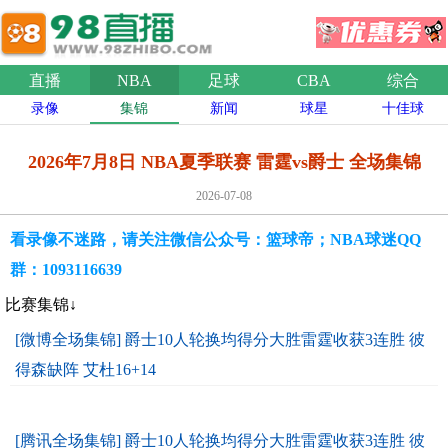
直播
NBA
足球
CBA
综合
录像
集锦
新闻
球星
十佳球
2026年7月8日 NBA夏季联赛 雷霆vs爵士 全场集锦
2026-07-08
看录像不迷路，请关注微信公众号：篮球帝；NBA球迷QQ
群：1093116639
比赛集锦↓
[微博全场集锦] 爵士10人轮换均得分大胜雷霆收获3连胜 彼
得森缺阵 艾杜16+14
[腾讯全场集锦] 爵士10人轮换均得分大胜雷霆收获3连胜 彼