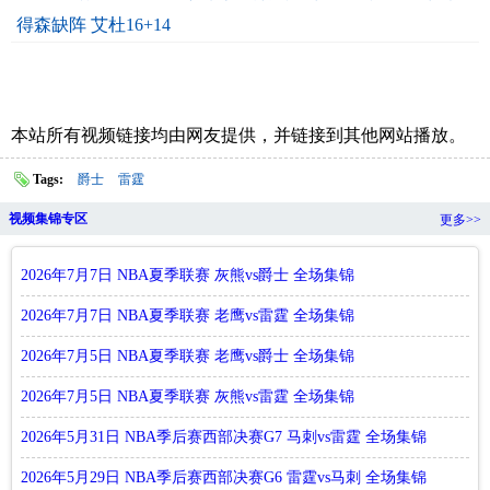
得森缺阵 艾杜16+14
本站所有视频链接均由网友提供，并链接到其他网站播放。
Tags:
爵士
雷霆
视频集锦专区
更多>>
2026年7月7日 NBA夏季联赛 灰熊vs爵士 全场集锦
2026年7月7日 NBA夏季联赛 老鹰vs雷霆 全场集锦
2026年7月5日 NBA夏季联赛 老鹰vs爵士 全场集锦
2026年7月5日 NBA夏季联赛 灰熊vs雷霆 全场集锦
2026年5月31日 NBA季后赛西部决赛G7 马刺vs雷霆 全场集锦
2026年5月29日 NBA季后赛西部决赛G6 雷霆vs马刺 全场集锦