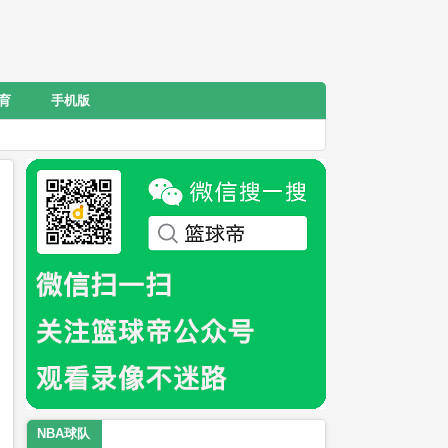
育
手机版
NBA球队