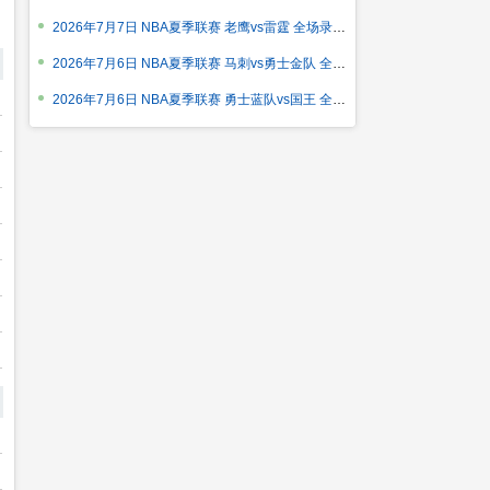
2026年7月7日 NBA夏季联赛 老鹰vs雷霆 全场录像回放
2026年7月6日 NBA夏季联赛 马刺vs勇士金队 全场录像回放
2026年7月6日 NBA夏季联赛 勇士蓝队vs国王 全场录像回放