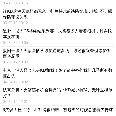
05-12 21:23:16
连KD这种天赋怪都无奈！杜兰特此前谈防文班：他进不进跟
你防守没关系
05-09 13:08:12
追梦：湖人G5将终结系列赛，火箭很多人看着很拼，其实根
本没在拼
04-28 22:40:05
扳回一城！火箭全队从球员通道离场！球迷很兴奋但球员仍
面色凝重
04-27 12:40:02
申京：湖人只会包夹KD和我！除了命中率外我们几乎所有数
据占优
04-24 12:53:02
认真分析：火箭还有机会翻盘吗？KD减少持球、无球立棍单
打？
04-23 14:42:01
9失误！杜兰特：我打得很糟糕，被包夹的时候总想着去传球