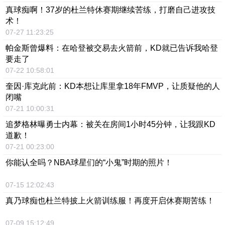
真球痴啊！37岁的杜兰特休赛期继续苦练，打磨自己进攻技
术！
07-27 11:23:25
帕金斯曾爆料：在哈登被交易去火箭前，KD就已告诉我哈登
要走了
07-22 10:58:01
奎因·库克此前：KD本想让库里拿18年FMVP，让质疑他的人
闭嘴
07-21 10:00:31
追梦格林曝勇士内幕：被关在房间1小时45分钟，让我跟KD
道歉！
07-21 00:23:00
你能认全吗？NBA球星们的“小鬼”时期的照片！
07-15 12:02:43
真乃球痴也杜兰特披上火箭训练服！再度开启休赛期苦练！
07-09 15:12:49