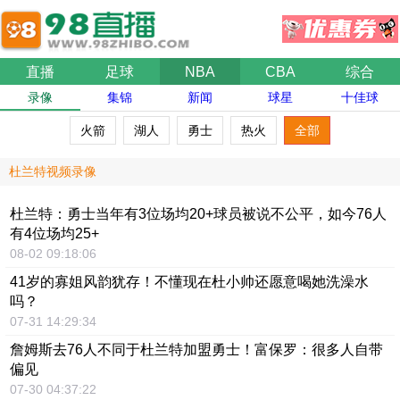
直播
足球
NBA
CBA
综合
录像
集锦
新闻
球星
十佳球
火箭
湖人
勇士
热火
全部
杜兰特视频录像
杜兰特：勇士当年有3位场均20+球员被说不公平，如今76人
有4位场均25+
08-02 09:18:06
41岁的寡姐风韵犹存！不懂现在杜小帅还愿意喝她洗澡水
吗？
07-31 14:29:34
詹姆斯去76人不同于杜兰特加盟勇士！富保罗：很多人自带
偏见
07-30 04:37:22