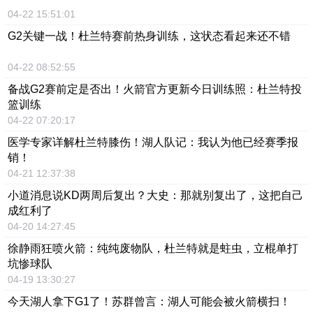
04-22 15:51:01
G2关键一战！杜兰特赛前热身训练，这状态看起来还不错
04-22 08:52:55
备战G2赛前定是否出！火箭官方更新今日训练照：杜兰特投
篮训练
04-22 07:20:17
医学专家详解杜兰特膝伤！湖人队记：我认为他已经赛季报
销！
04-21 12:37:38
小道消息说KD两周后复出？大史：那就别复出了，这把自己
成红利了
04-20 14:27:45
徐静雨狂喷火箭：纯纯废物队，杜兰特就是蛀虫，立棍单打
坑惨球队
04-19 13:30:27
今天湖人拿下G1了！苏群曾言：湖人可能会被火箭横扫！