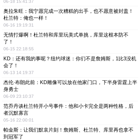
06-18 15:41:37
奥拉朱旺：我宁愿完成一次糟糕的出手，也不愿意被封盖！
杜兰特：俺也一样！
06-16 19:19:31
无情打爆啊！杜兰特和库里玩美式单挑，库里这根本防不
了！
06-15 22:18:55
KD：还有我的事呢？纽约球迷：你们不是詹姆斯，1比3没机
会了！
06-13 14:19:37
杰伦·布朗此前：KD雕像可以放在他家门口，下半身雷霆上半
身勇士
06-09 23:10:37
范乔丹谈杜兰特开小号事件：他和小卡完全是两种性格，后
者沉默寡言
05-16 22:00:01
帕金斯：让我们默哀片刻！詹姆斯、杜兰特、库里再也拿不
到冠军了