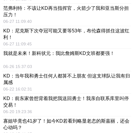
范弗利特：不该让KD再当指挥官，火箭少了我和亚当斯分担
压力！
06-27 11:09:40
KD：尼克斯下次夺冠可能又要等53年，布伦森得抓住这波红
利！
06-27 11:09:45
我就是未来！新科状元：我比詹姆斯KD文班都要强！
06-26 15:37:03
KD：当年我和勇士任何人都算不上朋友 但这支球队让我有归
属感
06-22 16:02:31
KD：前东家曾想背着我把我送回勇士！我亲自联系库里叫停
交易！
06-20 19:23:36
寡姐毕竟也41岁了！如今KD若看到略显老态的斯嘉丽，还会
心动吗？