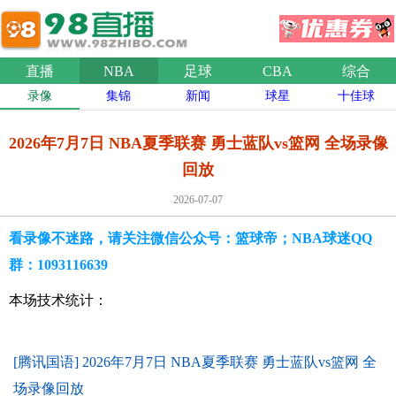
直播
NBA
足球
CBA
综合
录像
集锦
新闻
球星
十佳球
2026年7月7日 NBA夏季联赛 勇士蓝队vs篮网 全场录像
回放
2026-07-07
看录像不迷路，请关注微信公众号：篮球帝；NBA球迷QQ
群：1093116639
本场技术统计：
[腾讯国语] 2026年7月7日 NBA夏季联赛 勇士蓝队vs篮网 全
场录像回放