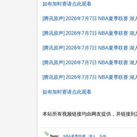
如有加时赛请点此观看
[腾讯原声] 2026年7月7日 NBA夏季联赛 
[腾讯原声] 2026年7月7日 NBA夏季联赛 
[腾讯原声] 2026年7月7日 NBA夏季联赛 
[腾讯原声] 2026年7月7日 NBA夏季联赛 
[腾讯原声] 2026年7月7日 NBA夏季联赛 
如有加时赛请点此观看
本站所有视频链接均由网友提供，并链接到
Tags:
NBA夏季联赛
湖人
马刺