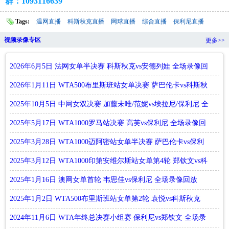
群：1093116639
Tags:
温网直播
科斯秋克直播
网球直播
综合直播
保利尼直播
视频录像专区
更多>>
2026年6月5日 法网女单半决赛 科斯秋克vs安德列娃 全场录像回
放
2026年1月11日 WTA500布里斯班站女单决赛 萨巴伦卡vs科斯秋
克 全
2025年10月5日 中网女双决赛 加藤未唯/范妮vs埃拉尼/保利尼 全
场
2025年5月17日 WTA1000罗马站决赛 高芙vs保利尼 全场录像回
放
2025年3月28日 WTA1000迈阿密站女单半决赛 萨巴伦卡vs保利
尼 全
2025年3月12日 WTA1000印第安维尔斯站女单第4轮 郑钦文vs科
斯秋
2025年1月16日 澳网女单首轮 韦思佳vs保利尼 全场录像回放
2025年1月2日 WTA500布里斯班站女单第2轮 袁悦vs科斯秋克
全场录
2024年11月6日 WTA年终总决赛小组赛 保利尼vs郑钦文 全场录