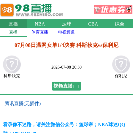
直播
NBA
足球
CBA
综合
直播
体育直播
电视频道
07月08日温网女单1/4决赛 科斯秋克vs保利尼
2026-07-08 20:30
科斯秋克
保利尼
视频直播↓↓↓
腾讯直播(无插件)
看录像不迷路，请关注微信公众号：篮球帝；NBA球迷QQ