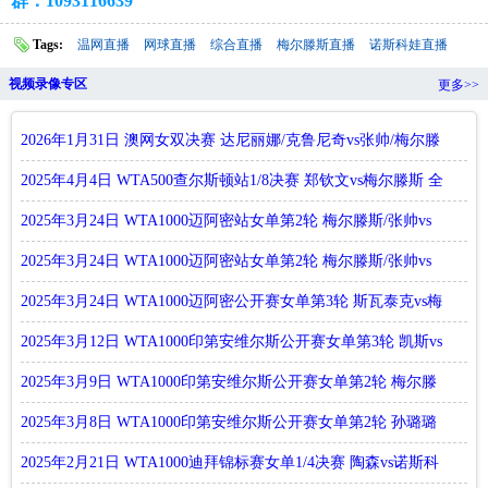
群：1093116639
Tags:
温网直播
网球直播
综合直播
梅尔滕斯直播
诺斯科娃直播
视频录像专区
更多>>
2026年1月31日 澳网女双决赛 达尼丽娜/克鲁尼奇vs张帅/梅尔滕
斯
2025年4月4日 WTA500查尔斯顿站1/8决赛 郑钦文vs梅尔滕斯 全
场录
2025年3月24日 WTA1000迈阿密站女单第2轮 梅尔滕斯/张帅vs
巴博斯
2025年3月24日 WTA1000迈阿密站女单第2轮 梅尔滕斯/张帅vs
巴博斯
2025年3月24日 WTA1000迈阿密公开赛女单第3轮 斯瓦泰克vs梅
尔滕
2025年3月12日 WTA1000印第安维尔斯公开赛女单第3轮 凯斯vs
梅尔
2025年3月9日 WTA1000印第安维尔斯公开赛女单第2轮 梅尔滕
斯vs比
2025年3月8日 WTA1000印第安维尔斯公开赛女单第2轮 孙璐璐
vs诺斯
2025年2月21日 WTA1000迪拜锦标赛女单1/4决赛 陶森vs诺斯科