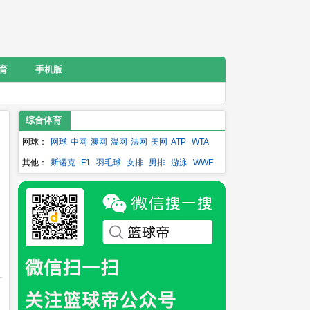
育
手机版
综合体育
网球：
网球
中网
澳网
温网
法网
美网
ATP
WTA
其他：
斯诺克
F1
羽毛球
女排
男排
游泳
WWE
乒乓球
冰壶
NFL
丁俊晖
李娜