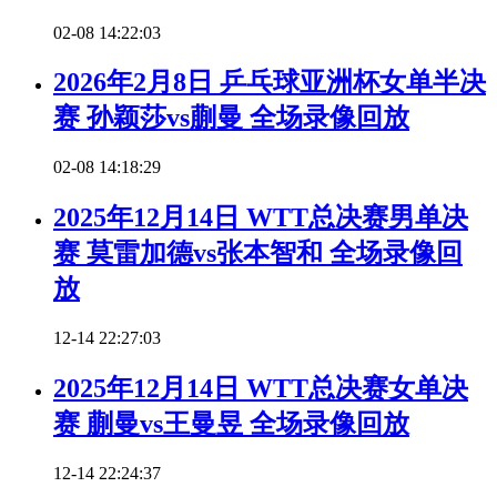
02-08 14:22:03
2026年2月8日 乒乓球亚洲杯女单半决
赛 孙颖莎vs蒯曼 全场录像回放
02-08 14:18:29
2025年12月14日 WTT总决赛男单决
赛 莫雷加德vs张本智和 全场录像回
放
12-14 22:27:03
2025年12月14日 WTT总决赛女单决
赛 蒯曼vs王曼昱 全场录像回放
12-14 22:24:37