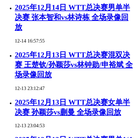
2025年12月14日 WTT总决赛男单半
决赛 张本智和vs林诗栋 全场录像回
放
12-14 16:57:55
2025年12月13日 WTT总决赛混双决
赛 王楚钦/孙颖莎vs林钟勋/申裕斌 全
场录像回放
12-13 23:12:47
2025年12月13日 WTT总决赛女单半
决赛 孙颖莎vs蒯曼 全场录像回放
12-13 23:04:53