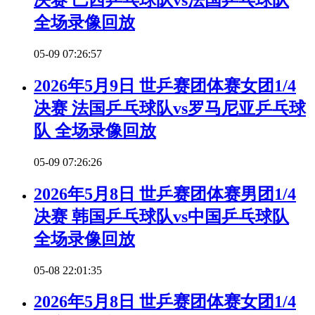
决赛 巴西乒乓球队vs法国乒乓球队
全场录像回放
05-09 07:26:57
2026年5月9日 世乒赛团体赛女团1/4
决赛 法国乒乓球队vs罗马尼亚乒乓球
队 全场录像回放
05-09 07:26:26
2026年5月8日 世乒赛团体赛男团1/4
决赛 韩国乒乓球队vs中国乒乓球队
全场录像回放
05-08 22:01:35
2026年5月8日 世乒赛团体赛女团1/4