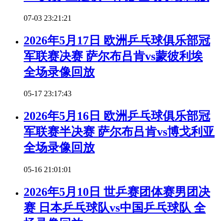
07-03 23:21:21
2026年5月17日 欧洲乒乓球俱乐部冠
军联赛决赛 萨尔布吕肯vs蒙彼利埃
全场录像回放
05-17 23:17:43
2026年5月16日 欧洲乒乓球俱乐部冠
军联赛半决赛 萨尔布吕肯vs博戈利亚
全场录像回放
05-16 21:01:01
2026年5月10日 世乒赛团体赛男团决
赛 日本乒乓球队vs中国乒乓球队 全