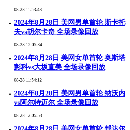
08-28 11:53:43
2024年8月28日 美网男单首轮 斯卡托
夫vs胡尔卡奇 全场录像回放
08-28 12:05:34
2024年8月28日 美网女单首轮 奥斯塔
彭科vs大坂直美 全场录像回放
08-28 11:54:12
2024年8月28日 美网男单首轮 纳沃内
vs阿尔特迈尔 全场录像回放
08-28 12:05:53
2024年8月28日 美网女单首轮 邦达尔