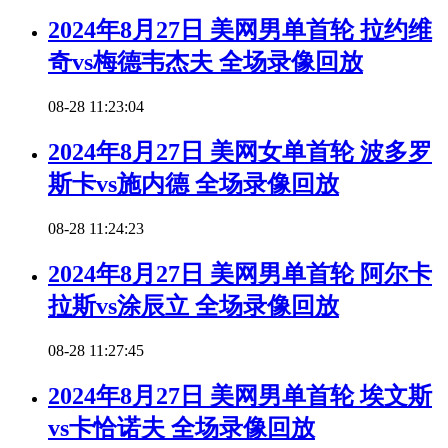
2024年8月27日 美网男单首轮 拉约维
奇vs梅德韦杰夫 全场录像回放
08-28 11:23:04
2024年8月27日 美网女单首轮 波多罗
斯卡vs施内德 全场录像回放
08-28 11:24:23
2024年8月27日 美网男单首轮 阿尔卡
拉斯vs涂辰立 全场录像回放
08-28 11:27:45
2024年8月27日 美网男单首轮 埃文斯
vs卡恰诺夫 全场录像回放