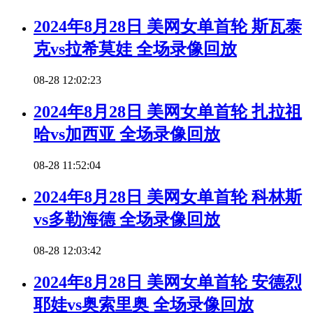
2024年8月28日 美网女单首轮 斯瓦泰
克vs拉希莫娃 全场录像回放
08-28 12:02:23
2024年8月28日 美网女单首轮 扎拉祖
哈vs加西亚 全场录像回放
08-28 11:52:04
2024年8月28日 美网女单首轮 科林斯
vs多勒海德 全场录像回放
08-28 12:03:42
2024年8月28日 美网女单首轮 安德烈
耶娃vs奥索里奥 全场录像回放