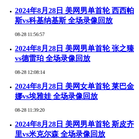
2024年8月28日 美网男单首轮 西西帕
斯vs科基纳基斯 全场录像回放
08-28 11:56:57
2024年8月28日 美网男单首轮 张之臻
vs德雷珀 全场录像回放
08-28 12:08:14
2024年8月28日 美网女单首轮 莱巴金
娜vs埃雅娃 全场录像回放
08-28 11:39:20
2024年8月28日 美网男单首轮 斯皮齐
里vs米克尔森 全场录像回放