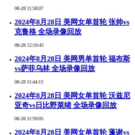
08-28 11:58:07
2024年8月28日 美网女单首轮 张帅vs
克鲁格 全场录像回放
08-28 12:10:45
2024年8月28日 美网男单首轮 福布斯
vs萨菲乌林 全场录像回放
08-28 11:44:15
2024年8月28日 美网女单首轮 沃兹尼
亚奇vs日比野菜绪 全场录像回放
08-28 11:59:05
2024年8月28日 美网女单首轮 蓬谢vs