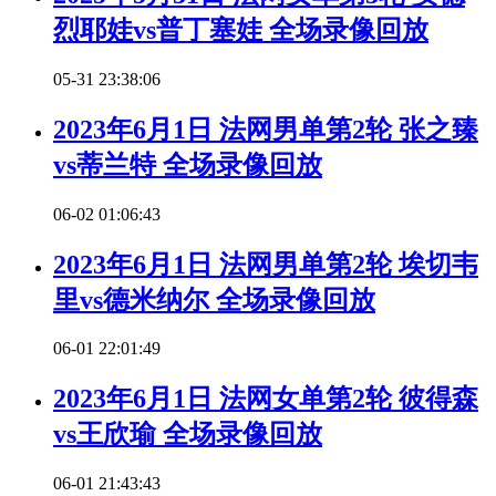
烈耶娃vs普丁塞娃 全场录像回放
05-31 23:38:06
2023年6月1日 法网男单第2轮 张之臻
vs蒂兰特 全场录像回放
06-02 01:06:43
2023年6月1日 法网男单第2轮 埃切韦
里vs德米纳尔 全场录像回放
06-01 22:01:49
2023年6月1日 法网女单第2轮 彼得森
vs王欣瑜 全场录像回放
06-01 21:43:43