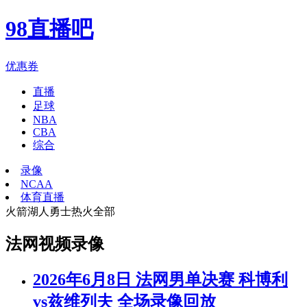
98直播吧
优惠券
直播
足球
NBA
CBA
综合
录像
NCAA
体育直播
火箭
湖人
勇士
热火
全部
法网视频录像
2026年6月8日 法网男单决赛 科博利
vs兹维列夫 全场录像回放