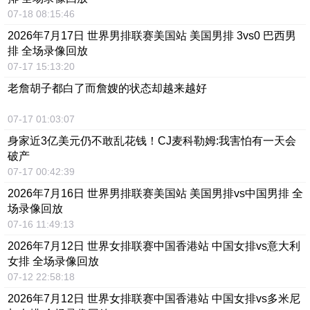
07-18 08:15:46
2026年7月17日 世界男排联赛美国站 美国男排 3vs0 巴西男
排 全场录像回放
07-17 15:13:20
老詹胡子都白了而詹嫂的状态却越来越好
07-17 01:03:07
身家近3亿美元仍不敢乱花钱！CJ麦科勒姆:我害怕有一天会
破产
07-17 00:42:39
2026年7月16日 世界男排联赛美国站 美国男排vs中国男排 全
场录像回放
07-16 11:49:13
2026年7月12日 世界女排联赛中国香港站 中国女排vs意大利
女排 全场录像回放
07-12 22:58:18
2026年7月12日 世界女排联赛中国香港站 中国女排vs多米尼