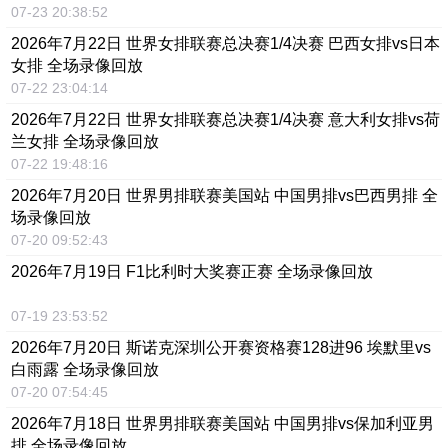
07-23 20:38:52
2026年7月22日 世界女排联赛总决赛1/4决赛 巴西女排vs日本
女排 全场录像回放
07-22 23:04:14
2026年7月22日 世界女排联赛总决赛1/4决赛 意大利女排vs荷
兰女排 全场录像回放
07-22 19:48:16
2026年7月20日 世界男排联赛美国站 中国男排vs巴西男排 全
场录像回放
07-20 09:52:43
2026年7月19日 F1比利时大奖赛正赛 全场录像回放
07-19 23:53:52
2026年7月20日 斯诺克深圳公开赛资格赛128进96 埃默里vs
白雨露 全场录像回放
07-20 07:54:45
2026年7月18日 世界男排联赛美国站 中国男排vs保加利亚男
排 全场录像回放