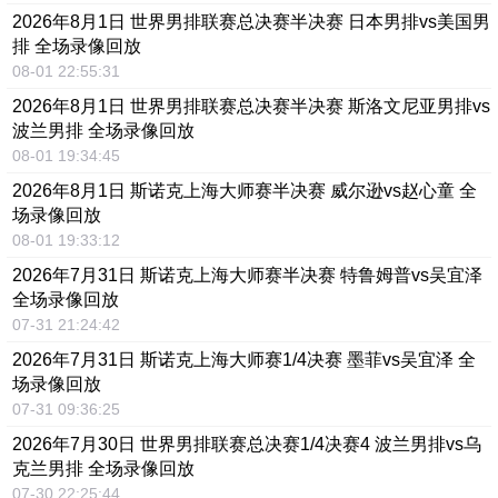
2026年8月1日 世界男排联赛总决赛半决赛 日本男排vs美国男
排 全场录像回放
08-01 22:55:31
2026年8月1日 世界男排联赛总决赛半决赛 斯洛文尼亚男排vs
波兰男排 全场录像回放
08-01 19:34:45
2026年8月1日 斯诺克上海大师赛半决赛 威尔逊vs赵心童 全
场录像回放
08-01 19:33:12
2026年7月31日 斯诺克上海大师赛半决赛 特鲁姆普vs吴宜泽
全场录像回放
07-31 21:24:42
2026年7月31日 斯诺克上海大师赛1/4决赛 墨菲vs吴宜泽 全
场录像回放
07-31 09:36:25
2026年7月30日 世界男排联赛总决赛1/4决赛4 波兰男排vs乌
克兰男排 全场录像回放
07-30 22:25:44