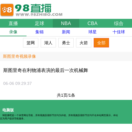
直播
足球
NBA
CBA
综合
录像
集锦
新闻
球星
十佳球
篮网
湖人
勇士
火箭
全部
斯图里奇视频录像
斯图里奇在利物浦表演的最后一次机械舞
06-06 09:29:37
共1页/1条
电脑版
98直播吧是一个体育网址导航，所有视频及视听节目均为外链。所有视频及视听节目均不在本站网页展示。本站
仅为用户提供导航服务。