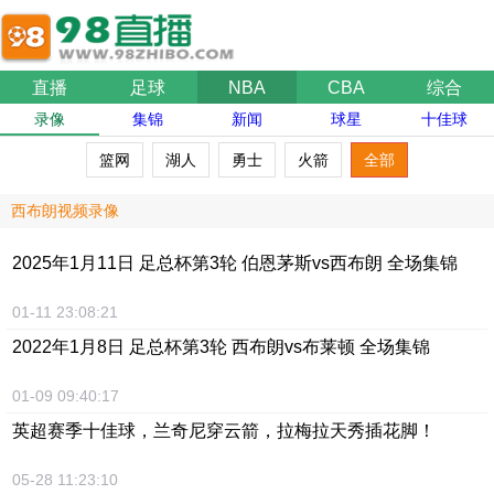
直播
足球
NBA
CBA
综合
录像
集锦
新闻
球星
十佳球
篮网
湖人
勇士
火箭
全部
西布朗视频录像
2025年1月11日 足总杯第3轮 伯恩茅斯vs西布朗 全场集锦
01-11 23:08:21
2022年1月8日 足总杯第3轮 西布朗vs布莱顿 全场集锦
01-09 09:40:17
英超赛季十佳球，兰奇尼穿云箭，拉梅拉天秀插花脚！
05-28 11:23:10