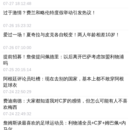
07-27 18:12:48
过于激情？费兰和略伦特度假举动引发热议！
07-26 15:23:32
爱过一场！夏奇拉与皮克各自蜕变！两人年龄相差10岁！
07-26 07:10:00
提前招募！詹俊提问佩德里：以后离开巴萨考虑加盟利物浦
吗
07-25 20:15:14
阿根廷评论员吐槽：现在去别的国家，基本上都不敢穿阿根
廷球衣
07-24 22:50:29
费迪南德：大家都知道我对C罗的感情，但怎么可能有人不喜
欢梅西
07-24 22:49:32
詹姆斯谈最喜欢的足球运动员：利物浦全员+C罗+姆巴佩+内
马尔