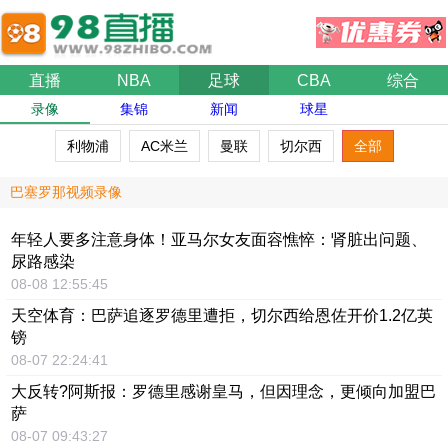
直播
NBA
足球
CBA
综合
录像
集锦
新闻
球星
利物浦
AC米兰
曼联
切尔西
全部
巴塞罗那视频录像
年轻人要多注意身体！亚马尔女友面容憔悴：肾脏出问题、
尿路感染
08-08 12:55:45
天空体育：巴萨追逐罗德里遭拒，切尔西给恩佐开价1.2亿英
镑
08-07 22:24:41
大反转?阿斯报：罗德里感谢皇马，但因理念，更倾向加盟巴
萨
08-07 09:43:27