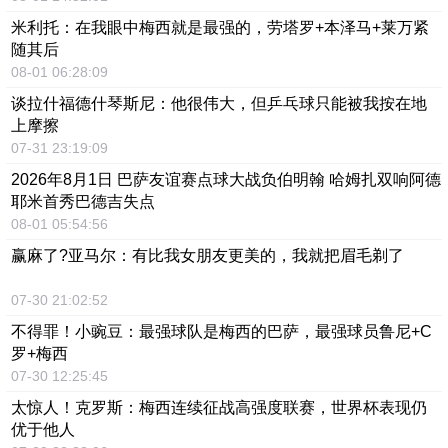
米利托：在我眼中梅西就是最强的，劳塔罗+本泽马+莱万紧
随其后
08-01 06:28:09
谈拉什福德什琴斯尼：他很伟大，但乒乓球只能被我按在地
上摩擦
07-31 23:19:09
2026年8月1日 巴萨友谊赛点球大战负伯明翰 哈姆扎双响阿德
耶米首秀巴德吉失点
08-01 05:54:56
赢麻了?亚马尔：有比我女朋友更美的，我就把眉毛剃了
07-30 21:02:52
不得罪！小豌豆：最强球队是梅西的巴萨，最强球员鲁尼+C
罗+梅西
07-30 12:25:45
太惊人！克罗斯：梅西连续征战高强度联赛，世界杯表现仍
优于他人