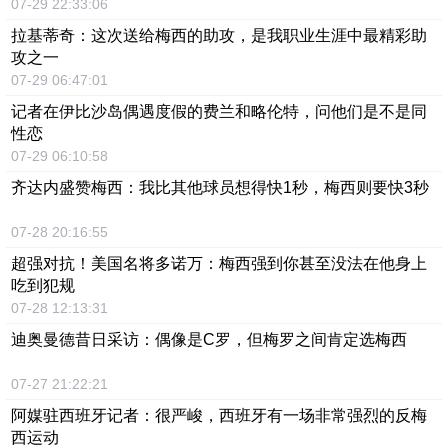
07-29 22:33:06
拉基蒂奇：这次送给梅西的助攻，是我职业生涯中最精彩助
攻之一
07-29 06:47:01
记者在伊比沙岛偶遇度假的费兰和略伦特，问他们是不是同
性恋
07-29 06:10:58
齐达内盛赞梅西：我比其他球员想得快1秒，梅西则要快3秒
07-28 20:16:55
超强对抗！美国名将多诺万：梅西强到你甚至没法在他身上
吃到犯规
07-28 12:13:31
迪奥曼德昔日采访：偶像是C罗，但梅罗之间肯定选梅西
07-27 21:22:21
阿媒驻西班牙记者：很严峻，西班牙有一场非常强烈的反梅
西运动