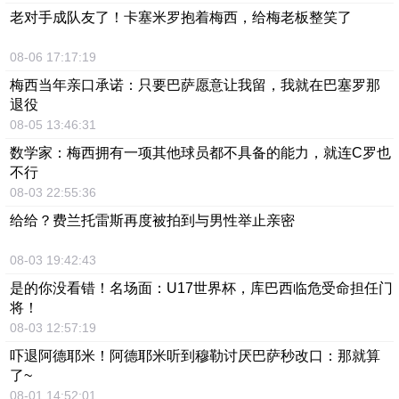
老对手成队友了！卡塞米罗抱着梅西，给梅老板整笑了
08-06 17:17:19
梅西当年亲口承诺：只要巴萨愿意让我留，我就在巴塞罗那
退役
08-05 13:46:31
数学家：梅西拥有一项其他球员都不具备的能力，就连C罗也
不行
08-03 22:55:36
给给？费兰托雷斯再度被拍到与男性举止亲密
08-03 19:42:43
是的你没看错！名场面：U17世界杯，库巴西临危受命担任门
将！
08-03 12:57:19
吓退阿德耶米！阿德耶米听到穆勒讨厌巴萨秒改口：那就算
了~
08-01 14:52:01