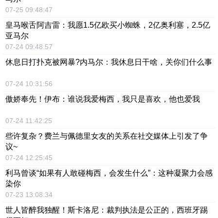
07-25 09:48:47
皇马喉舌阿吉雷：我愿1.5亿欧买小蜘蛛，2亿奥利塞，2.5亿
亚马尔
07-24 09:48:57
休息日打扑克被网暴?内马尔：我休息日干啥，关你们什么事
07-24 10:31:56
傲娇奉先！伊布：谁说我爱梅西，我只是喜欢，他也爱我
07-24 11:42:25
些许复杂？费兰与佩德里女友的关系在社交媒体上引发了争
议~
07-24 12:25:45
利马曾谈“如果有人敢碰梅西，会发生什么”：这种凝聚力会感
染你
07-23 13:08:34
世人皆醉我独醒！斯卡洛尼：裁判执法是公正的，西班牙踢