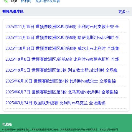
Tags:
比利时
克罗地亚友谊赛
视频录像专区
更多>>
2025年11月19日 世预赛欧洲区J组第6轮 比利时vs列支敦士登 全
场集锦
2025年11月15日 世预赛欧洲区J组第9轮 哈萨克斯坦vs比利时 全
场集锦
2025年10月14日 世预赛欧洲区J组第8轮 威尔士vs比利时 全场集
锦
2025年9月8日 世预赛欧洲区J组第6轮 比利时vs哈萨克斯坦 全场
集锦
2025年9月5日 世预赛欧洲区第5轮 列支敦士登vs比利时 全场集
锦
2025年6月10日 世预赛欧洲区第4轮 比利时vs威尔士 全场集锦
2025年6月7日 世预赛欧洲区第3轮 北马其顿vs比利时 全场集锦
2025年3月24日 欧国联升级赛 比利时vs乌克兰 全场集锦
电脑版
98直播吧是一个体育网址导航，所有视频及视听节目均为外链。所有视频及视听节目均不在本站网页展示。本站仅为用户提供导