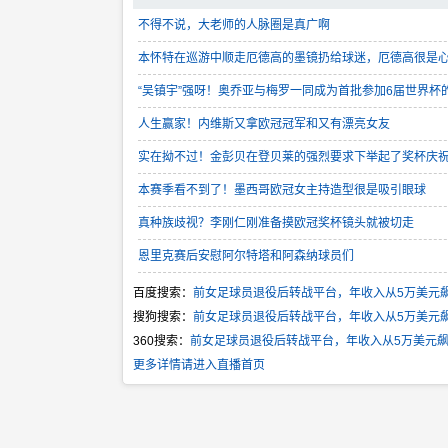
不得不说，大老师的人脉圈是真广啊
本怀特在巡游中顺走厄德高的墨镜扔给球迷，厄德高很是
“吴镇宇”强呀！奥乔亚与梅罗一同成为首批参加6届世界杯
人生赢家！内维斯又拿欧冠冠军和又有漂亮女友
实在拗不过！金彭贝在登贝莱的强烈要求下举起了奖杯庆
本赛季看不到了！墨西哥欧冠女主持造型很是吸引眼球
真种族歧视？李刚仁刚准备摸欧冠奖杯镜头就被切走
恩里克赛后安慰阿尔特塔和阿森纳球员们
百度搜索：
前女足球员退役后转战平台，年收入从5万美元飙
搜狗搜索：
前女足球员退役后转战平台，年收入从5万美元飙
360搜索：
前女足球员退役后转战平台，年收入从5万美元飙
更多详情请进入直播首页