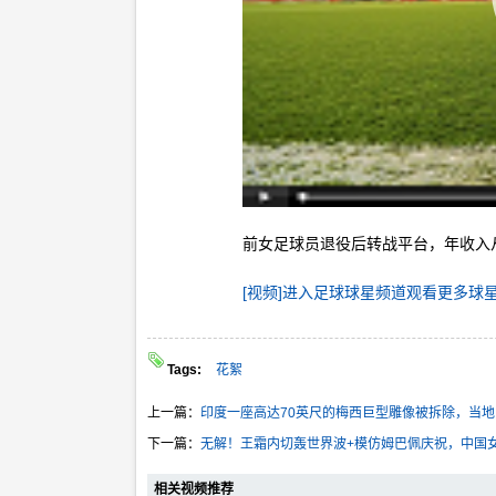
前女足球员退役后转战平台，年收入从
[视频]进入足球球星频道观看更多球
Tags:
花絮
上一篇：
印度一座高达70英尺的梅西巨型雕像被拆除，当
下一篇：
无解！王霜内切轰世界波+模仿姆巴佩庆祝，中国女
相关视频推荐