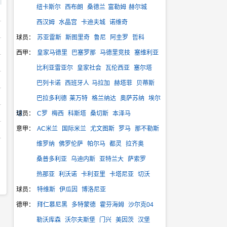
纽卡斯尔
西布朗
桑德兰
富勒姆
赫尔城
西汉姆
水晶宫
卡迪夫城
诺维奇
球员：
苏亚雷斯
斯图里奇
鲁尼
阿圭罗
哲科
西甲：
皇家马德里
巴塞罗那
马德里竞技
塞维利亚
比利亚雷亚尔
皇家社会
瓦伦西亚
塞尔塔
巴列卡诺
西班牙人
马拉加
赫塔菲
贝蒂斯
巴拉多利德
莱万特
格兰纳达
奥萨苏纳
埃尔
切
球员：
C罗
梅西
科斯塔
桑切斯
本泽马
意甲：
AC米兰
国际米兰
尤文图斯
罗马
那不勒斯
维罗纳
佛罗伦萨
帕尔马
都灵
拉齐奥
桑普多利亚
乌迪内斯
亚特兰大
萨索罗
热那亚
利沃诺
卡利亚里
卡塔尼亚
切沃
球员：
特维斯
伊瓜因
博洛尼亚
德甲：
拜仁慕尼黑
多特蒙德
霍芬海姆
沙尔克04
勒沃库森
沃尔夫斯堡
门兴
美因茨
汉堡