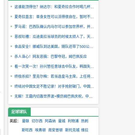
这谁能顶得住？纳达尔：和夏奇拉合作时喝几杯龙舌兰压压惊
夏奇拉直言：单身女性可以活得很自在，暂时不考虑另一半
罗马诺：巴西队确认内马尔可以参加世界杯，并为其保留10号球衣
恩叔吐槽：瓜迪奥拉当球员的时候太烦人了，天天让我和队友累死！
食品安全！挪威队到达美国，随队还带了500公斤鱼和100多公斤奶酪
杀人诛心！网友恶搞：巴黎夺冠，姆巴佩反应
看一次笑一次！孙兴慜任意球击中队友，韩国失败任意球战术
终极杀招？里克尔梅：若当选皇马主席，上任将签下哈兰德！
终结对中国女足不胜记录！对手抢射破门，中国女足1-2落后俄罗斯
无解！王霜内切轰世界波+模仿姆巴佩庆祝，中国女足1-1扳平
足球球队
英超：
曼联
切尔西
阿森纳
曼城
利物浦
热刺
斯旺西
埃弗顿
南安普顿
斯托克城
维拉