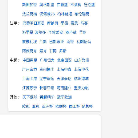
斯图加特
奥格斯堡
弗赖堡
不莱梅
纽伦堡
法兰克福
汉诺威96
柏林赫塔
布伦瑞克
法甲：
巴黎圣日耳曼
摩纳哥
里昂
雷恩
马赛
洛里昂
波尔多
圣埃蒂安
图卢兹
里尔
蒙彼利埃
兰斯
巴斯蒂亚
南特
瓦朗谢讷
阿雅克肖
索肖
甘冈
尼斯
中超：
中国男足
广州恒大
北京国安
山东鲁能
广州富力
贵州恒丰
上海申鑫
上海申花
上海上港
辽宁宏运
天津泰达
杭州绿城
江苏苏宁
长春亚泰
河南建业
重庆力帆
其他：
天下足球
英超精华
冠军欧洲
欧冠
亚冠
亚洲杯
欧联杯
国王杯
足总杯