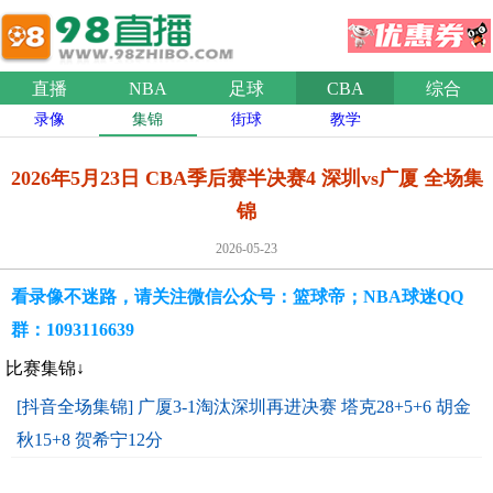
直播
NBA
足球
CBA
综合
录像
集锦
街球
教学
2026年5月23日 CBA季后赛半决赛4 深圳vs广厦 全场集
锦
2026-05-23
看录像不迷路，请关注微信公众号：篮球帝；NBA球迷QQ
群：1093116639
比赛集锦↓
[抖音全场集锦] 广厦3-1淘汰深圳再进决赛 塔克28+5+6 胡金
秋15+8 贺希宁12分