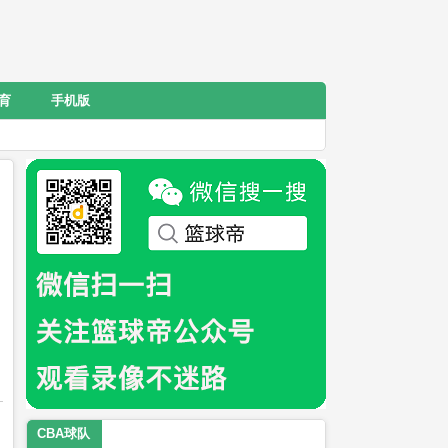
育
手机版
CBA球队