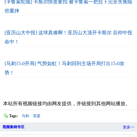
[卡鲁索犯规] 卡斯尔快攻要扣 被卡鲁索一把拉下完全失衡险
些重摔
[亚历山大中投] 这球真难啊！亚历山大顶开卡斯尔 后仰中投
命中！
[马刺15-0开局] 气势如虹！马刺回到主场开局打出15-0攻
势！
本站所有视频链接均由网友提供，并链接到其他网站播放。
Tags:
马刺
雷霆
视频集锦专区
更多>>