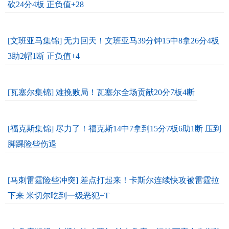
砍24分4板 正负值+28
[文班亚马集锦] 无力回天！文班亚马39分钟15中8拿26分4板
3助2帽1断 正负值+4
[瓦塞尔集锦] 难挽败局！瓦塞尔全场贡献20分7板4断
[福克斯集锦] 尽力了！福克斯14中7拿到15分7板6助1断 压到
脚踝险些伤退
[马刺雷霆险些冲突] 差点打起来！卡斯尔连续快攻被雷霆拉
下来 米切尔吃到一级恶犯+T