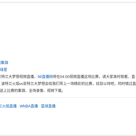
赛集锦
球星
s亚特兰大梦想视频直播，
98直播网
将在04:00视频直播这场比赛，请大家准时观看，直
赛 波特兰火焰vs亚特兰大梦想会给我们带上一场精彩的比赛，拭目以待吧，同时错过直
间送上比赛的集锦、全场录像、视频下载。
兰火焰直播
WNBA直播
篮球直播