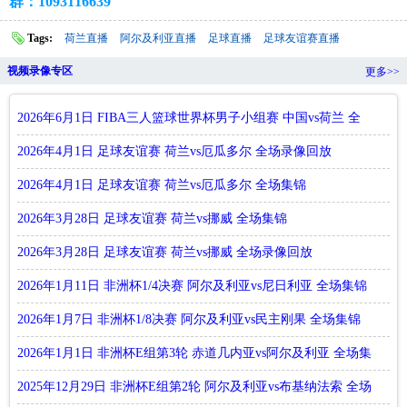
群：1093116639
Tags:
荷兰直播
阿尔及利亚直播
足球直播
足球友谊赛直播
视频录像专区
更多>>
2026年6月1日 FIBA三人篮球世界杯男子小组赛 中国vs荷兰 全
场录
2026年4月1日 足球友谊赛 荷兰vs厄瓜多尔 全场录像回放
2026年4月1日 足球友谊赛 荷兰vs厄瓜多尔 全场集锦
2026年3月28日 足球友谊赛 荷兰vs挪威 全场集锦
2026年3月28日 足球友谊赛 荷兰vs挪威 全场录像回放
2026年1月11日 非洲杯1/4决赛 阿尔及利亚vs尼日利亚 全场集锦
2026年1月7日 非洲杯1/8决赛 阿尔及利亚vs民主刚果 全场集锦
2026年1月1日 非洲杯E组第3轮 赤道几内亚vs阿尔及利亚 全场集
锦
2025年12月29日 非洲杯E组第2轮 阿尔及利亚vs布基纳法索 全场