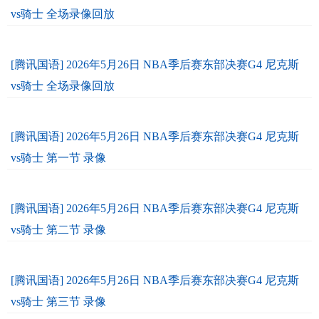
vs骑士 全场录像回放
[腾讯国语] 2026年5月26日 NBA季后赛东部决赛G4 尼克斯
vs骑士 全场录像回放
[腾讯国语] 2026年5月26日 NBA季后赛东部决赛G4 尼克斯
vs骑士 第一节 录像
[腾讯国语] 2026年5月26日 NBA季后赛东部决赛G4 尼克斯
vs骑士 第二节 录像
[腾讯国语] 2026年5月26日 NBA季后赛东部决赛G4 尼克斯
vs骑士 第三节 录像