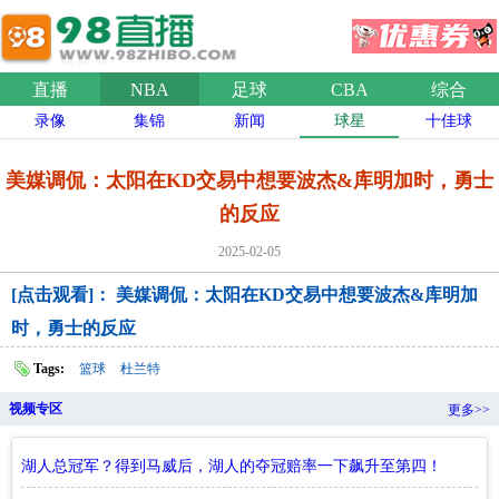
直播
NBA
足球
CBA
综合
录像
集锦
新闻
球星
十佳球
美媒调侃：太阳在KD交易中想要波杰&库明加时，勇士
的反应
2025-02-05
[点击观看]： 美媒调侃：太阳在KD交易中想要波杰&库明加
时，勇士的反应
Tags:
篮球
杜兰特
视频专区
更多>>
湖人总冠军？得到马威后，湖人的夺冠赔率一下飙升至第四！