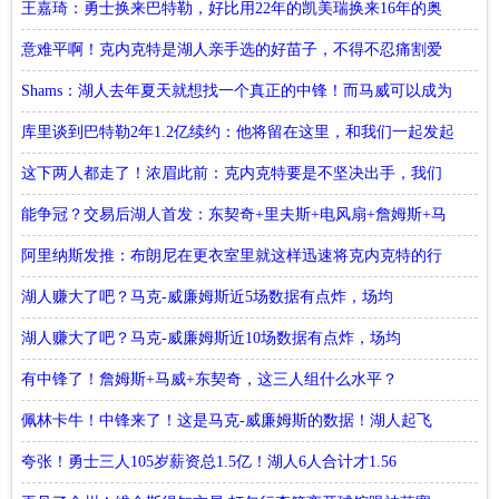
王嘉琦：勇士换来巴特勒，好比用22年的凯美瑞换来16年的奥
迪
意难平啊！克内克特是湖人亲手选的好苗子，不得不忍痛割爱
了
Shams：湖人去年夏天就想找一个真正的中锋！而马威可以成为
东契奇未来10年搭档
库里谈到巴特勒2年1.2亿续约：他将留在这里，和我们一起发起
下一轮冲击
这下两人都走了！浓眉此前：克内克特要是不坚决出手，我们
会生气
能争冠？交易后湖人首发：东契奇+里夫斯+电风扇+詹姆斯+马
威
阿里纳斯发推：布朗尼在更衣室里就这样迅速将克内克特的行
李丢掉
湖人赚大了吧？马克-威廉姆斯近5场数据有点炸，场均
20+12+1.5盖帽！
湖人赚大了吧？马克-威廉姆斯近10场数据有点炸，场均
20+12+1.5盖帽！
有中锋了！詹姆斯+马威+东契奇，这三人组什么水平？
佩林卡牛！中锋来了！这是马克-威廉姆斯的数据！湖人起飞
夸张！勇士三人105岁薪资总1.5亿！湖人6人合计才1.56