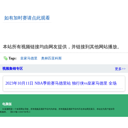
如有加时赛请点此观看
本站所有视频链接均由网友提供，并链接到其他网站播放。
Tags:
皇家马德里
奥林匹亚科斯
视频集锦专区
更多>>
2023年10月11日 NBA季前赛马德里站 独行侠vs皇家马德里 全场
集锦
电脑版
98直播吧是一个体育网址导航，所有视频及视听节目均为外链。所有视频及视听节目均不在本站网页展示。本站仅为用户提供导
航服务。
琼ICP备11000788号-3