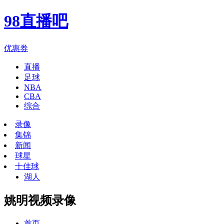
98直播吧
优惠券
直播
足球
NBA
CBA
综合
录像
集锦
新闻
球星
十佳球
湖人
姚明视频录像
首页