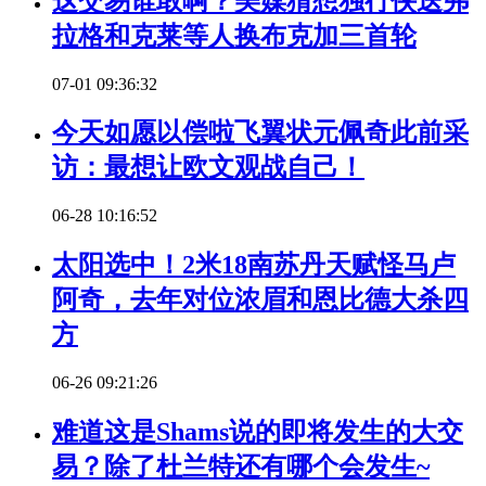
这交易谁敢啊？美媒猜想独行侠送弗
拉格和克莱等人换布克加三首轮
07-01 09:36:32
今天如愿以偿啦飞翼状元佩奇此前采
访：最想让欧文观战自己！
06-28 10:16:52
太阳选中！2米18南苏丹天赋怪马卢
阿奇，去年对位浓眉和恩比德大杀四
方
06-26 09:21:26
难道这是Shams说的即将发生的大交
易？除了杜兰特还有哪个会发生~