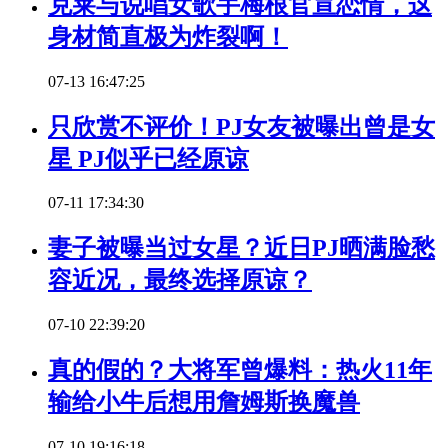
克莱与说唱女歌手梅根官宣恋情，这
身材简直极为炸裂啊！
07-13 16:47:25
只欣赏不评价！PJ女友被曝出曾是女
星 PJ似乎已经原谅
07-11 17:34:30
妻子被曝当过女星？近日PJ晒满脸愁
容近况，最终选择原谅？
07-10 22:39:20
真的假的？大将军曾爆料：热火11年
输给小牛后想用詹姆斯换魔兽
07-10 19:16:18