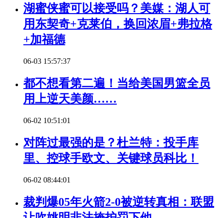
湖蜜侠蜜可以接受吗？美媒：湖人可
用东契奇+克莱伯，换回浓眉+弗拉格
+加福德
06-03 15:57:37
都不想看第二遍！当给美国男篮全员
用上逆天美颜……
06-02 10:51:01
对阵过最强的是？杜兰特：投手库
里、控球手欧文、关键球员科比！
06-02 08:44:01
裁判爆05年火箭2-0被逆转真相：联盟
让吹姚明非法掩护罚下他