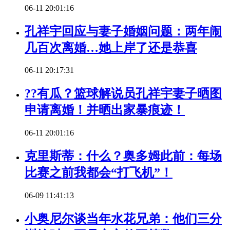
06-11 20:01:16
孔祥宇回应与妻子婚姻问题：两年闹
几百次离婚…她上岸了还是恭喜
06-11 20:17:31
??有瓜？篮球解说员孔祥宇妻子晒图
申请离婚！并晒出家暴痕迹！
06-11 20:01:16
克里斯蒂：什么？奥多姆此前：每场
比赛之前我都会“打飞机”！
06-09 11:41:13
小奥尼尔谈当年水花兄弟：他们三分