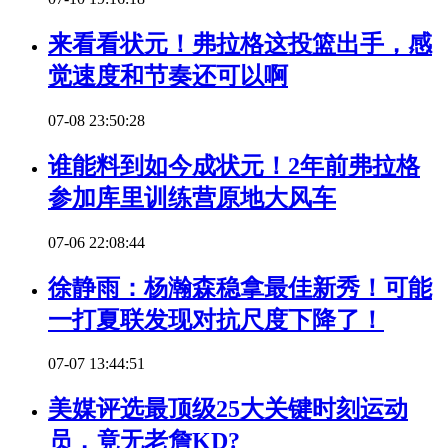
来看看状元！弗拉格这投篮出手，感
觉速度和节奏还可以啊
07-08 23:50:28
谁能料到如今成状元！2年前弗拉格
参加库里训练营原地大风车
07-06 22:08:44
徐静雨：杨瀚森稳拿最佳新秀！可能
一打夏联发现对抗尺度下降了！
07-07 13:44:51
美媒评选最顶级25大关键时刻运动
员，竟无老詹KD?