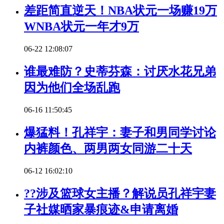
差距简直逆天！NBA状元一场赚19万
WNBA状元一年才9万
06-22 12:08:07
谁最难防？史蒂芬森：讨厌水花兄弟
因为他们全场乱跑
06-16 11:50:45
爆猛料！孔祥宇：妻子和男同学讨论
内裤颜色、两男两女同游二十天
06-12 16:02:10
??涉及篮球女主播？解说员孔祥宇妻
子社媒晒家暴痕迹&申请离婚