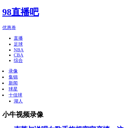
98直播吧
优惠券
直播
足球
NBA
CBA
综合
录像
集锦
新闻
球星
十佳球
湖人
小牛视频录像