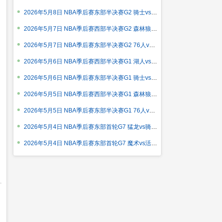
2026年5月8日 NBA季后赛东部半决赛G2 骑士vs活塞 全场录像回放
2026年5月7日 NBA季后赛西部半决赛G2 森林狼vs马刺 全场录像回放
2026年5月7日 NBA季后赛东部半决赛G2 76人vs尼克斯 全场录像回放
2026年5月6日 NBA季后赛西部半决赛G1 湖人vs雷霆 全场录像回放
2026年5月6日 NBA季后赛东部半决赛G1 骑士vs活塞 全场录像回放
2026年5月5日 NBA季后赛西部半决赛G1 森林狼vs马刺 全场录像回放
2026年5月5日 NBA季后赛东部半决赛G1 76人vs尼克斯 全场录像回放
2026年5月4日 NBA季后赛东部首轮G7 猛龙vs骑士 全场录像回放
2026年5月4日 NBA季后赛东部首轮G7 魔术vs活塞 全场录像回放