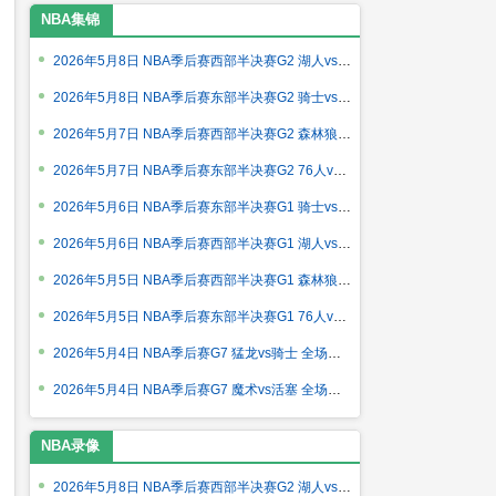
NBA集锦
2026年5月8日 NBA季后赛西部半决赛G2 湖人vs雷霆 全场集锦
2026年5月8日 NBA季后赛东部半决赛G2 骑士vs活塞 全场集锦
2026年5月7日 NBA季后赛西部半决赛G2 森林狼vs马刺 全场集锦
2026年5月7日 NBA季后赛东部半决赛G2 76人vs尼克斯 全场集锦
2026年5月6日 NBA季后赛东部半决赛G1 骑士vs活塞 全场集锦
2026年5月6日 NBA季后赛西部半决赛G1 湖人vs雷霆 全场集锦
2026年5月5日 NBA季后赛西部半决赛G1 森林狼vs马刺 全场集锦
2026年5月5日 NBA季后赛东部半决赛G1 76人vs尼克斯 全场集锦
2026年5月4日 NBA季后赛G7 猛龙vs骑士 全场集锦
2026年5月4日 NBA季后赛G7 魔术vs活塞 全场集锦
NBA录像
2026年5月8日 NBA季后赛西部半决赛G2 湖人vs雷霆 全场录像回放