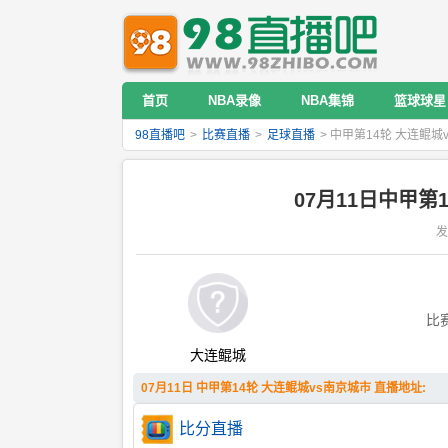
首页
NBA录像
NBA集锦
篮球球星
98直播吧
>
比赛直播
>
足球直播
> 中甲第14轮 大连鲲城
07月11日中甲第
发
比
大连鲲城
07月11日 中甲第14轮 大连鲲城vs南京城市 直播地址:
比分直播