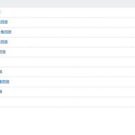
放
像回放
录像回放
像回放
回放
锦
录像回放
锦