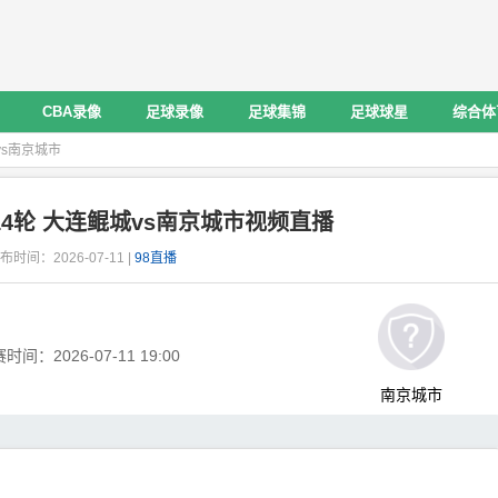
CBA录像
足球录像
足球集锦
足球球星
综合体
vs南京城市
14轮 大连鲲城vs南京城市视频直播
布时间：2026-07-11 |
98直播
赛时间：
2026-07-11 19:00
南京城市