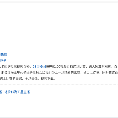
赛集锦
球星
vs卡姆萨篮球视频直播，
98直播网
将在01:00视频直播这场比赛，请大家准时观看，直
超 地拉那海王星vs卡姆萨篮球会给我们带上一场精彩的比赛，拭目以待吧，同时错过直
间送上比赛的集锦、全场录像、视频下载。
播
地拉那海王星直播