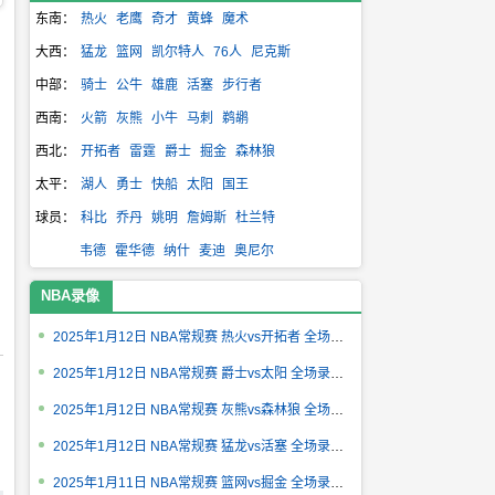
东南：
热火
老鹰
奇才
黄蜂
魔术
大西：
猛龙
篮网
凯尔特人
76人
尼克斯
中部：
骑士
公牛
雄鹿
活塞
步行者
西南：
火箭
灰熊
小牛
马刺
鹈鹕
西北：
开拓者
雷霆
爵士
掘金
森林狼
太平：
湖人
勇士
快船
太阳
国王
球员：
科比
乔丹
姚明
詹姆斯
杜兰特
韦德
霍华德
纳什
麦迪
奥尼尔
NBA录像
2025年1月12日 NBA常规赛 热火vs开拓者 全场录像回放
2025年1月12日 NBA常规赛 爵士vs太阳 全场录像回放
2025年1月12日 NBA常规赛 灰熊vs森林狼 全场录像回放
2025年1月12日 NBA常规赛 猛龙vs活塞 全场录像回放
2025年1月11日 NBA常规赛 篮网vs掘金 全场录像回放