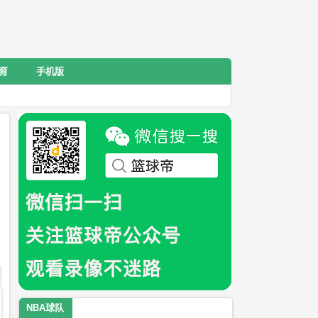
育
手机版
NBA球队