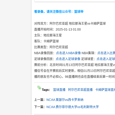
看录像，请关注微信公众号：篮球帝
对阵双方：阿尔巴尼亚超 地拉那海王星vs卡姆萨篮球
直播开始时间：2025-01-13 01:00
主队：地拉那海王星
客队：卡姆萨篮球
比赛类型：阿尔巴尼亚超
NBA录像回放：
点击进入NBA录像
NBA集锦：
点击进入比
足球录像回放：
点击进入足球录像
足球球星：
点击进入足球
赛前分析：北京时间01月13日阿尔巴尼亚超 地拉那海王星
播信号会在开赛前后实时更新，相信01月13日阿尔巴尼亚
播的朋友也不必担心，98直播网也会在直播结束后第一时
Tags:
篮球直播
阿尔巴尼亚超直播
卡姆萨篮球直
上一篇：
NCAA 莫瑟尔vs西卡罗来纳
下一篇：
NCAA 费尔菲尔德大学vs毛利斯特大学