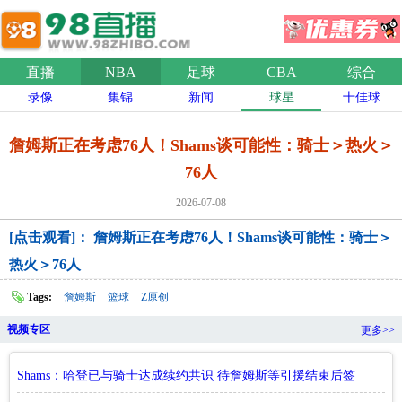
直播
NBA
足球
CBA
综合
录像
集锦
新闻
球星
十佳球
詹姆斯正在考虑76人！Shams谈可能性：骑士＞热火＞
76人
2026-07-08
[点击观看]： 詹姆斯正在考虑76人！Shams谈可能性：骑士＞
热火＞76人
Tags:
詹姆斯
篮球
Z原创
视频专区
更多>>
Shams：哈登已与骑士达成续约共识 待詹姆斯等引援结束后签