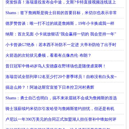
约
突发惊喜！洛瑞退役发布会中途，文斯?卡特直接视频连线送上
祝福
Shams：签下詹姆斯是骑士目前的首要目标，米切尔也表示非常
欢迎
德罗赞曾谈：唯一打不过的就是詹姆斯，19年小卡换成我一样
夺冠
纳斯：首次见面 小卡就放狠话“我会赢得一切的 我会坚持一年”
小卡曾谈G7绝杀：若本西不补防不一定进 大帝补防给了出手时
间
火箭选的次轮状元桑顿，看着有点像杰伦·布朗？
昔日冠军中锋48岁鸟人安德森在野球场也是随便虐菜啊！
洛瑞尝试全部列举12名至少打20个赛季球员！自称没有白头发~
搞这么帅？！阿迪达斯官宣签下日本控卫河村勇辉
Shams：勇士自己也明白，搞不来浓眉就不会成为詹姆斯的首选
骑士顶薪续约米切尔引发哈登与詹姆斯签约担忧，但还是有机
会签约
卢尼以一年390万美元的合同正式加盟湖人担任替补中锋如何评