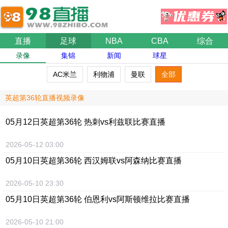
直播
足球
NBA
CBA
综合
录像
集锦
新闻
球星
AC米兰
利物浦
曼联
全部
英超第36轮直播视频录像
05月12日
英超第36轮 热刺vs利兹联
比赛直播
2026-05-12 03:00
05月10日
英超第36轮 西汉姆联vs阿森纳
比赛直播
2026-05-10 23:30
05月10日
英超第36轮 伯恩利vs阿斯顿维拉
比赛直播
2026-05-10 21:00